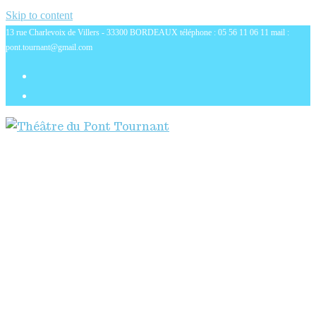
Skip to content
13 rue Charlevoix de Villers - 33300 BORDEAUX téléphone : 05 56 11 06 11 mail :
pont.tournant@gmail.com