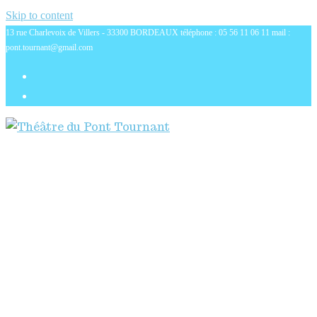
Skip to content
13 rue Charlevoix de Villers - 33300 BORDEAUX téléphone : 05 56 11 06 11 mail :
pont.tournant@gmail.com