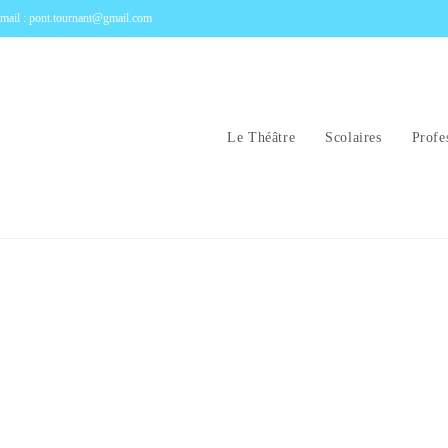
mail : pont.tournant@gmail.com
Le Théâtre
Scolaires
Profe