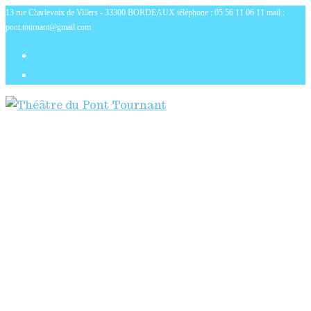
13 rue Charlevoix de Villers - 33300 BORDEAUX téléphone : 05 56 11 06 11 mail :
Skip
pont.tournant@gmail.com
to
content