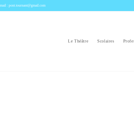
mail : pont.tournant@gmail.com
Le Théâtre
Scolaires
Profe