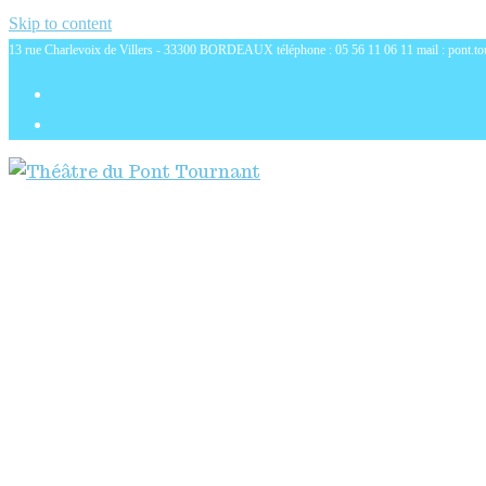
Skip to content
13 rue Charlevoix de Villers - 33300 BORDEAUX téléphone : 05 56 11 06 11 mail : pont.