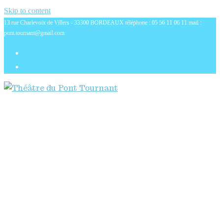
Skip to content
13 rue Charlevoix de Villers - 33300 BORDEAUX téléphone : 05 56 11 06 11 mail :
pont.tournant@gmail.com