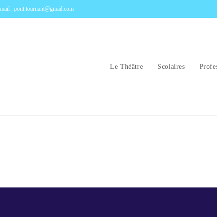
mail : pont.tournant@gmail.com
Le Théâtre
Scolaires
Profe