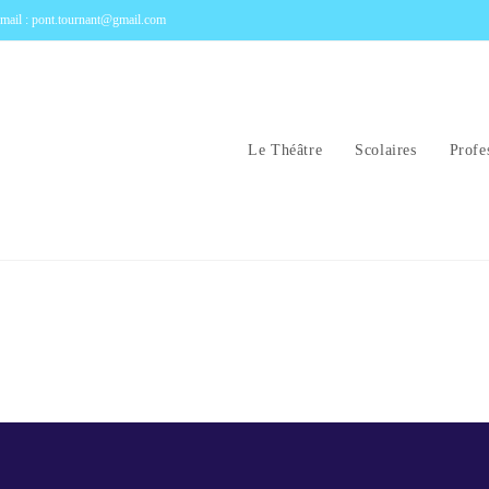
mail : pont.tournant@gmail.com
Le Théâtre
Scolaires
Profe