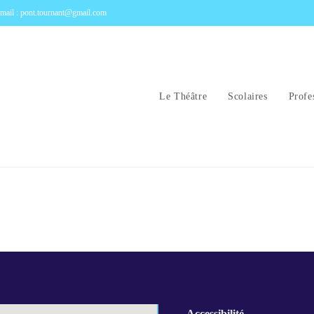
mail : pont.tournant@gmail.com
Le Théâtre
Scolaires
Profe
Accessibilité