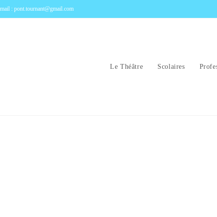
mail : pont.tournant@gmail.com
Le Théâtre
Scolaires
Profe