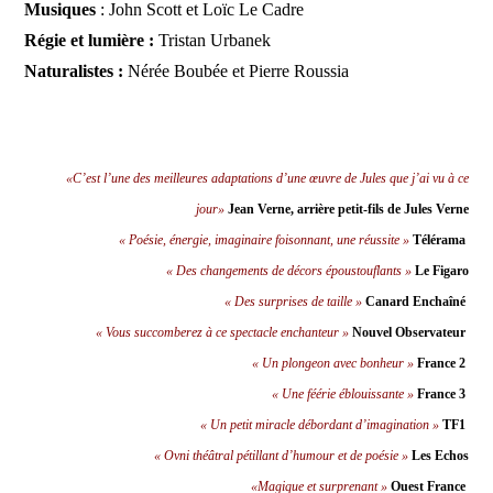
Musiques
: John Scott et Loïc Le Cadre
Régie et lumière :
Tristan Urbanek
Naturalistes :
Nérée Boubée et Pierre Roussia
«C’est l’une des meilleures adaptations d’une œuvre de Jules que j’ai vu à ce
jour»
Jean Verne, arrière petit-fils de Jules Verne
« Poésie, énergie, imaginaire foisonnant, une réussite »
Télérama
« Des changements de décors époustouflants »
Le Figaro
« Des surprises de taille »
Canard Enchaîné
« Vous succomberez à ce spectacle enchanteur »
Nouvel Observateur
« Un plongeon avec bonheur »
France 2
« Une féérie éblouissante »
France 3
« Un petit miracle débordant d’imagination »
TF1
« Ovni théâtral pétillant d’humour et de poésie »
Les Echos
«Magique et surprenant »
Ouest France