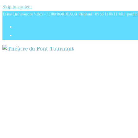
Skip to content
13 rue Charlevoix de Villers - 33300 BORDEAUX téléphone : 05 56 11 06 11 mail : pont.