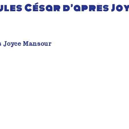
Jules César d’après J
ès Joyce Mansour