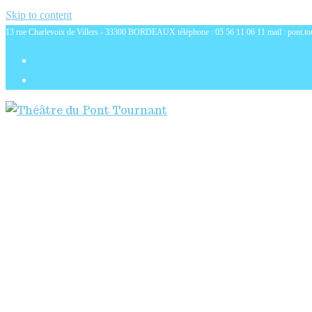
Skip to content
13 rue Charlevoix de Villers - 33300 BORDEAUX téléphone : 05 56 11 06 11 mail : pont.