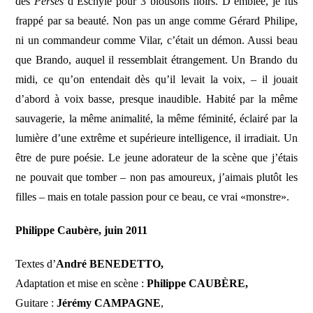
des
Perses
d’Eschyle pour 3 blousons noirs. D’emblée, je fus
frappé par sa beauté. Non pas un ange comme Gérard Philipe,
ni un commandeur comme Vilar, c’était un démon. Aussi beau
que Brando, auquel il ressemblait étrangement. Un Brando du
midi, ce qu’on entendait dès qu’il levait la voix, – il jouait
d’abord à voix basse, presque inaudible. Habité par la même
sauvagerie, la même animalité, la même féminité, éclairé par la
lumière d’une extrême et supérieure intelligence, il irradiait. Un
être de pure poésie. Le jeune adorateur de la scène que j’étais
ne pouvait que tomber – non pas amoureux, j’aimais plutôt les
filles – mais en totale passion pour ce beau, ce vrai «monstre».
Philippe Caubère, juin 2011
Textes d’
André BENEDETTO,
Adaptation et mise en scène :
Philippe CAUBÈRE,
Guitare :
Jérémy CAMPAGNE
,