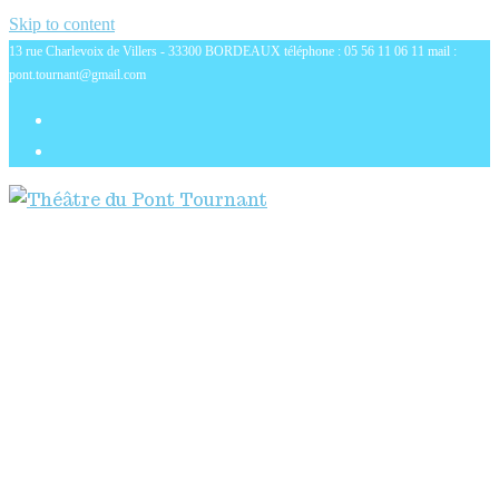
Skip to content
13 rue Charlevoix de Villers - 33300 BORDEAUX téléphone : 05 56 11 06 11 mail :
pont.tournant@gmail.com