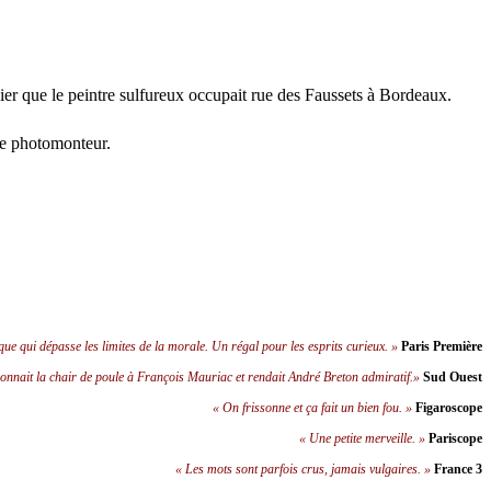
ier que le peintre sulfureux occupait rue des Faussets à Bordeaux.
de photomonteur.
ique qui dépasse les limites de la morale. Un régal pour les esprits curieux. »
Paris Première
onnait la chair de poule à François Mauriac et rendait André Breton admiratif.»
Sud Ouest
« On frissonne et ça fait un bien fou. »
Figaroscope
« Une petite merveille. »
Pariscope
« Les mots sont parfois crus, jamais vulgaires. »
France 3