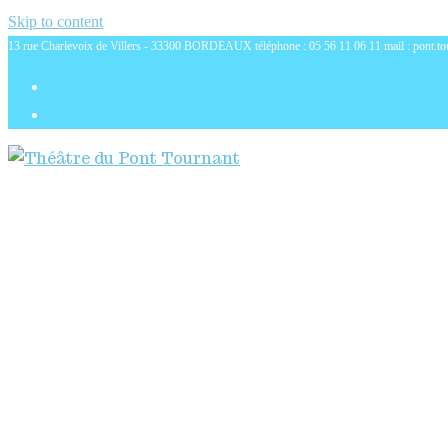
Skip to content
13 rue Charlevoix de Villers - 33300 BORDEAUX téléphone : 05 56 11 06 11 mail : pont.